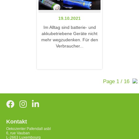
19.10.2021
Im Alltag sind batterie- und
akkubetriebene Geräte nicht
mehr wegzudenken. Für den
Verbraucher...
Page 1 / 16
Kontakt
Oekozenter Pafendall asbl
6, rue Vauban
L-2663 Luxembourg