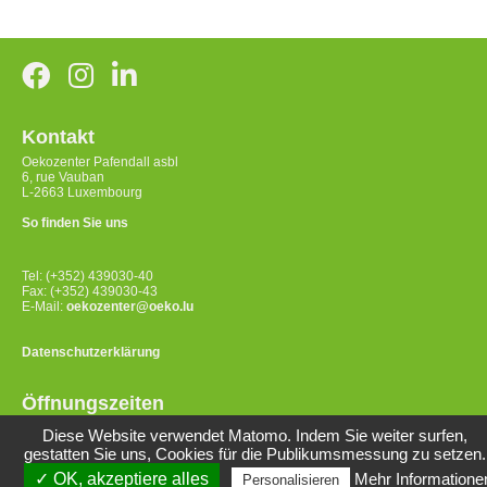
Kontakt
Oekozenter Pafendall asbl
6, rue Vauban
L-2663 Luxembourg
So finden Sie uns
Tel: (+352) 439030-40
Fax: (+352) 439030-43
E-Mail:
oekozenter@oeko.lu
Datenschutzerklärung
Öffnungszeiten
Montag bis Donnerstag
Diese Website verwendet Matomo. Indem Sie weiter surfen,
8:00-12:00 Uhr / 14:00-17:00 Uhr
gestatten Sie uns, Cookies für die Publikumsmessung zu setzen.
Freitag 8:00-12:00 Uhr
✓ OK, akzeptiere alles
Mehr Informatione
Personalisieren