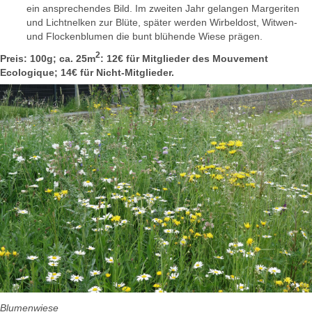
ein ansprechendes Bild. Im zweiten Jahr gelangen Margeriten
und Lichtnelken zur Blüte, später werden Wirbeldost, Witwen-
und Flockenblumen die bunt blühende Wiese prägen.
2
Preis: 100g; ca. 25m
: 12€ für Mitglieder des Mouvement
Ecologique; 14€ für Nicht-Mitglieder.
Blumenwiese