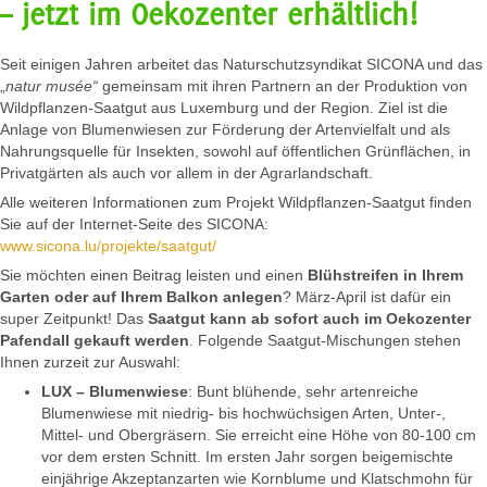
– jetzt im Oekozenter erhältlich!
Seit einigen Jahren arbeitet das Naturschutzsyndikat SICONA und das
„
natur musée“
gemeinsam mit ihren Partnern an der Produktion von
Wildpflanzen-Saatgut aus Luxemburg und der Region. Ziel ist die
Anlage von Blumenwiesen zur Förderung der Artenvielfalt und als
Nahrungsquelle für Insekten, sowohl auf öffentlichen Grünflächen, in
Privatgärten als auch vor allem in der Agrarlandschaft.
Alle weiteren Informationen zum Projekt Wildpflanzen-Saatgut finden
Sie auf der Internet-Seite des SICONA:
www.sicona.lu/projekte/saatgut/
Sie möchten einen Beitrag leisten und einen
Blühstreifen in Ihrem
Garten oder auf Ihrem Balkon anlegen
? März-April ist dafür ein
super Zeitpunkt! Das
Saatgut kann ab sofort auch im Oekozenter
Pafendall gekauft werden
. Folgende Saatgut-Mischungen stehen
Ihnen zurzeit zur Auswahl:
LUX – Blumenwiese
: Bunt blühende, sehr artenreiche
Blumenwiese mit niedrig- bis hochwüchsigen Arten, Unter-,
Mittel- und Obergräsern. Sie erreicht eine Höhe von 80-100 cm
vor dem ersten Schnitt. Im ersten Jahr sorgen beigemischte
einjährige Akzeptanzarten wie Kornblume und Klatschmohn für