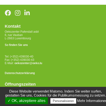
Kontakt
Oekozenter Pafendall asbl
6, rue Vauban
L-2663 Luxembourg
So finden Sie uns
Tel: (+352) 439030-40
Fax: (+352) 439030-43
E-Mail:
oekozenter@oeko.lu
Datenschutzerklärung
Öffnungszeiten
Montag bis Donnerstag
Diese Website verwendet Matomo. Indem Sie weiter surfen,
8:00-12:00 Uhr / 14:00-17:00 Uhr
gestatten Sie uns, Cookies für die Publikumsmessung zu setzen.
Freitag 8:00-12:00 Uhr
✓ OK, akzeptiere alles
Mehr Informatione
Personalisieren