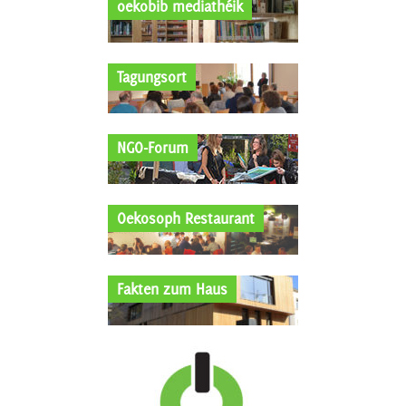
oekobib mediathéik
Tagungsort
NGO-Forum
Oekosoph Restaurant
Fakten zum Haus