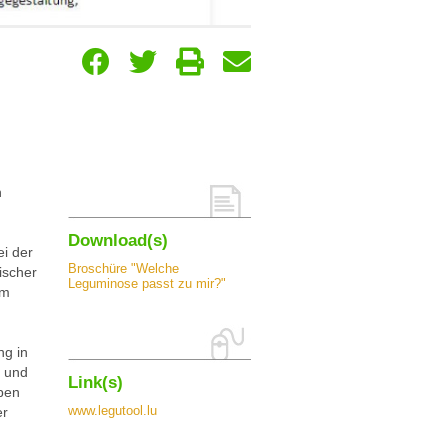
h
Download(s)
ei der
Broschüre "Welche
ischer
Leguminose passt zu mir?"
im
ng in
n und
Link(s)
eben
www.legutool.lu
er