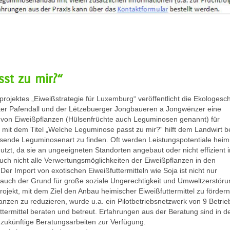
st zu mir?“
projektes „Eiweißstrategie für Luxemburg“ veröffentlicht die Ekologesc
er Pafendall und der Lëtzebuerger Jongbaueren a Jongwënzer eine
 von Eiweißpflanzen (Hülsenfrüchte auch Leguminosen genannt) für
mit dem Titel „Welche Leguminose passt zu mir?“ hilft dem Landwirt b
ssende Leguminosenart zu finden. Oft werden Leistungspotentiale heim
utzt, da sie an ungeeigneten Standorten angebaut oder nicht effizient 
auch nicht alle Verwertungsmöglichkeiten der Eiweißpflanzen in den
Der Import von exotischen Eiweißfuttermitteln wie Soja ist nicht nur
auch der Grund für große soziale Ungerechtigkeit und Umweltzerstöru
ojekt, mit dem Ziel den Anbau heimischer Eiweißfuttermittel zu förder
anzen zu reduzieren, wurde u.a. ein Pilotbetriebsnetzwerk von 9 Betri
termittel beraten und betreut. Erfahrungen aus der Beratung sind in d
zukünftige Beratungsarbeiten zur Verfügung.