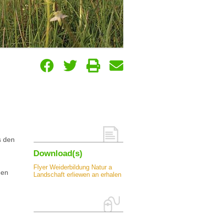
s den
Download(s)
Flyer Weiderbildung Natur a
den
Landschaft erliewen an erhalen