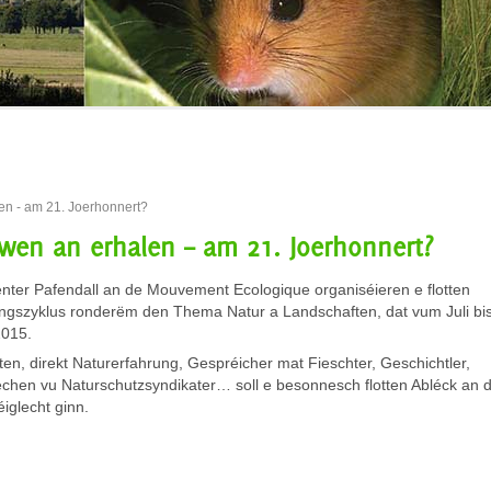
len - am 21. Joerhonnert?
ewen an erhalen – am 21. Joerhonnert?
ter Pafendall an de Mouvement Ecologique organiséieren e flotten
ngszyklus ronderëm den Thema Natur a Landschaften, dat vum Juli bi
015.
ten, direkt Naturerfahrung, Gespréicher mat Fieschter, Geschichtler,
echen vu Naturschutzsyndikater… soll e besonnesch flotten Abléck an 
glecht ginn.