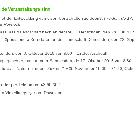
de Veranstaltunge sinn:
mat der Entwécklung vun eisen Uertschaften ze doen?:
Freiden, de 17. 
ff R
é
imech
ss, ass d’Landschaft nach an der Rei…! Dënschden, den 28. Juli 201
n Trëppelsteng a Korridoren an der Landschaft Dënschden, den 22. S
chden, den 3. Oktober 2015 vun 9:00 – 12.30, Äischdall
t: gëschter, haut a muer Samschden, de 17. Oktober 2015 vun 8:30 –
ture» – Natur mit neuer Zukunft? Mëtt November 18:30 – 21:30, Oeko
oder per Telefon um 43 90 30-1.
em Virstellungsflyer am Download