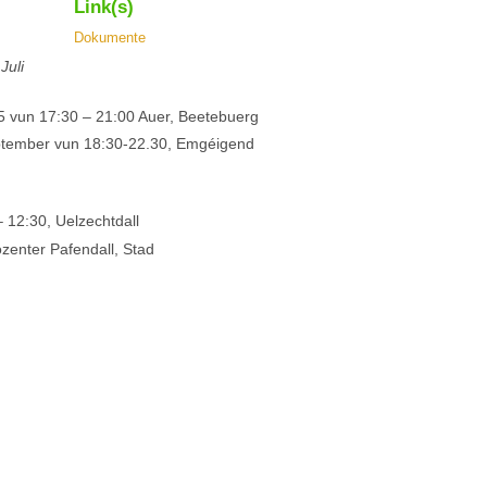
Link(s)
Dokumente
Juli
5 vun 17:30 – 21:00 Auer, Beetebuerg
eptember vun 18:30-22.30, Emgéigend
 12:30, Uelzechtdall
zenter Pafendall, Stad