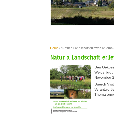
Home
/
/ Natur a Landschaft erliewen an erha
Natur a Landschaft erli
Den Oekozen
Weiderbildu
November 2
Duerch Visit
Verantwortl
Thema erméi