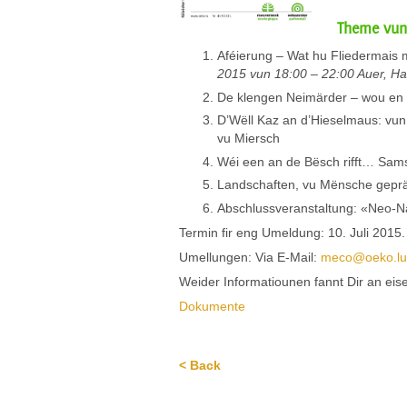
Theme vun 
Aféierung – Wat hu Fliedermais 
2015 vun 18:00 – 22:00 Auer, Ha
De klengen Neimärder – wou en a
D’Wëll Kaz an d’Hieselmaus: vu
vu Miersch
Wéi een an de Bësch rifft… Sams
Landschaften, vu Mënsche gepräg
Abschlussveranstaltung: «Neo-Na
Termin fir eng Umeldung: 10. Juli 2015.
Umellungen: Via E-Mail:
meco@oeko.lu
Weider Informatiounen fannt Dir an eis
Dokumente
< Back