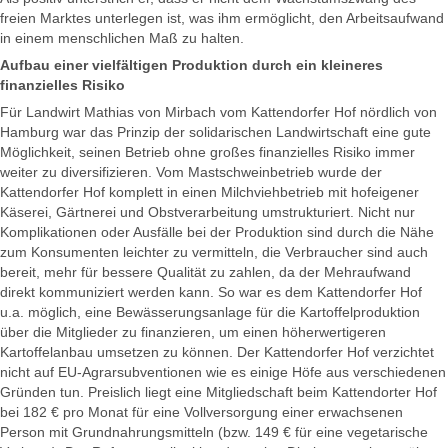
freien Marktes unterlegen ist, was ihm ermöglicht, den Arbeitsaufwand
in einem menschlichen Maß zu halten.
Aufbau einer vielfältigen Produktion durch ein kleineres
finanzielles Risiko
Für Landwirt Mathias von Mirbach vom Kattendorfer Hof nördlich von
Hamburg war das Prinzip der solidarischen Landwirtschaft eine gute
Möglichkeit, seinen Betrieb ohne großes finanzielles Risiko immer
weiter zu diversifizieren. Vom Mastschweinbetrieb wurde der
Kattendorfer Hof komplett in einen Milchviehbetrieb mit hofeigener
Käserei, Gärtnerei und Obstverarbeitung umstrukturiert. Nicht nur
Komplikationen oder Ausfälle bei der Produktion sind durch die Nähe
zum Konsumenten leichter zu vermitteln, die Verbraucher sind auch
bereit, mehr für bessere Qualität zu zahlen, da der Mehraufwand
direkt kommuniziert werden kann. So war es dem Kattendorfer Hof
u.a. möglich, eine Bewässerungsanlage für die Kartoffelproduktion
über die Mitglieder zu finanzieren, um einen höherwertigeren
Kartoffelanbau umsetzen zu können. Der Kattendorfer Hof verzichtet
nicht auf EU-Agrarsubventionen wie es einige Höfe aus verschiedenen
Gründen tun. Preislich liegt eine Mitgliedschaft beim Kattendorter Hof
bei 182 € pro Monat für eine Vollversorgung einer erwachsenen
Person mit Grundnahrungsmitteln (bzw. 149 € für eine vegetarische