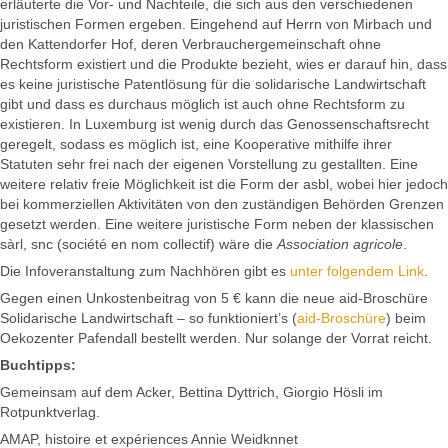
erläuterte die Vor- und Nachteile, die sich aus den verschiedenen
juristischen Formen ergeben. Eingehend auf Herrn von Mirbach und
den Kattendorfer Hof, deren Verbrauchergemeinschaft ohne
Rechtsform existiert und die Produkte bezieht, wies er darauf hin, dass
es keine juristische Patentlösung für die solidarische Landwirtschaft
gibt und dass es durchaus möglich ist auch ohne Rechtsform zu
existieren. In Luxemburg ist wenig durch das Genossenschaftsrecht
geregelt, sodass es möglich ist, eine Kooperative mithilfe ihrer
Statuten sehr frei nach der eigenen Vorstellung zu gestallten. Eine
weitere relativ freie Möglichkeit ist die Form der asbl, wobei hier jedoch
bei kommerziellen Aktivitäten von den zuständigen Behörden Grenzen
gesetzt werden. Eine weitere juristische Form neben der klassischen
sàrl, snc (société en nom collectif) wäre die
Association agricole
.
Die Infoveranstaltung zum Nachhören gibt es
unter folgendem Link
.
Gegen einen Unkostenbeitrag von 5 € kann die neue aid-Broschüre
Solidarische Landwirtschaft – so funktioniert’s (
aid-Broschüre
) beim
Oekozenter Pafendall bestellt werden. Nur solange der Vorrat reicht.
Buchtipps:
Gemeinsam auf dem Acker, Bettina Dyttrich, Giorgio Hösli im
Rotpunktverlag.
AMAP, histoire et expériences Annie Weidknnet