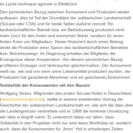
im
Lycée technique agricole
in Ettelbrück.
Den persönlichen Bezug zwischen Konsument und Produzent wieder
aufbauen: dies ist Teil der Grundidee der solidarischen Landwirtschaft
(SoLawi oder CSA) und für beide Seiten äußerst reizvoll. Ein
landwirtschaftlicher Betrieb bzw. ein Betriebszweig produziert nicht
mehr (nur) für den freien und anonymen Markt, sondern für einen
festen Kreis von Mitgliedern. Dieser finanziert durch einen Beitrag
direkt die Produktion einer Saison des landwirtschaftlichen Betriebes
bzw. Betriebszweigs. Im Gegenzug erhalten die Mitglieder die
Erzeugnisse dieser Kooperation. Von diesem persönlichen Bezug
profitieren Erzeuger und Verbraucher gleichermaßen. Der Konsument
weiß wo, wie und von wem seine Lebensmittel produziert wurden, der
Produzent hat garantierte Abnehmer und ein gesichertes Einkommen.
Solidarität der Konsumenten mit den Bauern
Wolfgang Stränz, Mitgründer des ersten SoLawi-Hofes in Deutschland
(
www.buschberghof.de
), stellte in seinem einleitenden Vortrag die
Geschichte der solidarischen Landwirtschaft vor, wie sich die Idee über
die Landesgrenzen verbreitete und er 1988 die konkrete Umsetzung
der Idee in Angriff nahm. Er unterstrich dabei vor allem, dass
Solidarität in den Projekten nicht nur eine leere Worthülse ist, sondern
auch, dass die Konsumenten für „ihren“ Hof in schwierigen Zeiten