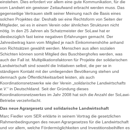
einstehen. Dies erfordert vor allem eine gute Kommunikation, für die
vom Landwirt ein gewisser Zeitaufwand erbracht werden muss. Das
gegenseitige Vertrauen stellt seiner Meinung nach die Basis eines
solchen Projektes dar. Deshalb sei eine Rechtsform von Seiten der
Mitglieder, sei es in einem Verein oder ähnlichen Strukturen nicht
nötig. In den 25 Jahren als Schatzmeister der SoLawi hat er
diesbezüglich fast keine negativen Erfahrungen gemacht. Der
Jahresbeitrag kann vom Mitglied je nach Einkommenshöhe anhand
von Richtsätzen gewählt werden. Menschen aus allen sozialen
Schichten können somit Mitglied des Buschberghofes werden, was
auch der Fall ist. Multiplikationsfaktoren für Projekte der solidarischen
Landwirtschaft sind sowohl die Initiativen selbst, die per se in
ständigem Kontakt mit der umliegenden Bevölkerung stehen und
demnach gute Öffentlichkeitsarbeit leisten, als auch
Koordinationsnetzwerke wie der Verein „
solidarische Landwirtschafts
e.V.“
in Deutschldand. Seit der Gründung dieses
Koordinationsnetzwerkes im Jahr 2008 hat sich die Anzahl der SoLawi-
Betriebe verzehnfacht.
Das neue Agrargesetz und solidarische Landwirtschaft
Marc Fiedler vom SER erklärte in seinem Vortrag die gesetzlichen
Rahmenbedingungen des neuen Agrargesetzes für die Landwirtschaft
und vor allem, welche Fördermöglichkeiten und Investitionsbeihilfen es