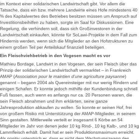
im Kontext einer solidarischen Landwirtschaft gibt. Vor allem die
Tatsache, dass ein bzw. mehrere Landwirte eines Hofe mindestens 40
% des Kapitalwertes des Betriebes besitzen müssen um Anspruch auf
Investitionsbeihilfen zu haben, sorgte im Saal für Diskussionen. Eine
Regelung, die verhindern soll, dass sich Großinvestoren in der
Landwirtschaft einkaufen, könnte für SoLawi-Projekte in dem Fall zum
Hindernis werden, wenn sich die Mitglieder an den Hofstrukturen zu
einem großen Teil per Anteilskauf finanziell beteiligen.
Ein Fleischviehbetrieb in den Vogesen macht es vor
Mathieu Bordage, Landwirt in den Vogesen, der sein Fleisch über das
Prinzip der solidarischen Landwirtschaft vermarktet – in Frankreich
AMAP (
Association pour le maintien d’une agriculture paysanne
)
genannt – begann 2004 als Quereinsteiger mit nur wenig Rindern und
einigen Schafen. Er konnte jedoch mithilfe der Kundenbindung schnell
Fuß fassen, auch wenn es anfangs nur ca. 20 Personen waren, die
sein Fleisch abnahmen und ihm erklärten, seine ganze
Jahresproduktion abkaufen zu wollen. So konnte er seinen Hof, frei
von großem Risiko mit Unterstützung der AMAP-Mitglieder, in seinem
Sinn gestalten. Mittlerweile verteilt er insgesamt 6 Körbe an 54
Mitglieder im Jahr von denen jeder 10 kg Rind-, 10 kg Kalb-, und 10 kg
Lammfleisch erhält. Damit hat er sein Produktionsmaximum erreicht.
Als positiv unterstrich er, dass er nicht dem Wachstumszwang des