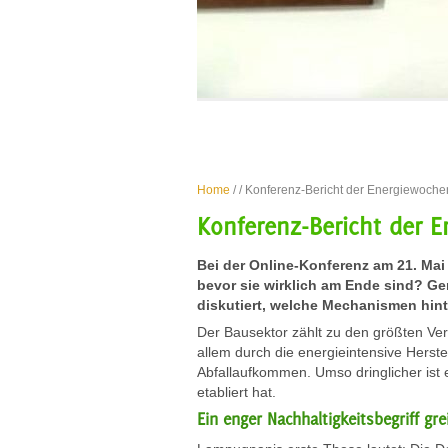
Home
/
/ Konferenz-Bericht der Energiewoche
Konferenz-Bericht der 
Bei der Online-Konferenz am 21. Ma
bevor sie wirklich am Ende sind? G
diskutiert, welche Mechanismen hint
Der Bausektor zählt zu den größten Ve
allem durch die energieintensive Hers
Abfallaufkommen. Umso dringlicher ist
etabliert hat.
Ein enger Nachhaltigkeitsbegriff gre