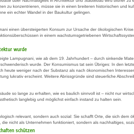
atte über Nachhaltigkeit in Architektur und Städtebau wird bisher zu en
nzen zu konzentrieren, müsse sie in einen breiteren historischen und k
ne ein echter Wandel in der Baukultur gelingen.
ani einen übersteigerten Konsum zur Ursache der ökologischen Krise.
uktionsüberschüssen in einem wachstumsgetriebenen Wirtschaftssystem.
tektur wurde
eigte Lampugnani, wie ab dem 19. Jahrhundert – durch sinkende Materi
chwenderisch wurde. Der Konsumismus tat sein Übriges: In den let
sich heute weniger nach der Substanz als nach ökonomischen Interessen.
tung lukrativ erscheint. Weitere Abrissgründe sind steuerliche Abschr
de so lange zu erhalten, wie es baulich sinnvoll ist – nicht nur wirtsc
sthetisch langlebig und möglichst einfach instand zu halten sein.
 ökologisch relevant, sondern auch sozial: Sie schafft Orte, die sich d
, die nicht als Unternehmen funktioniert, sondern als nachhaltiges, soz
chaften schützen