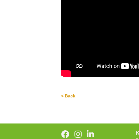
< Back
K