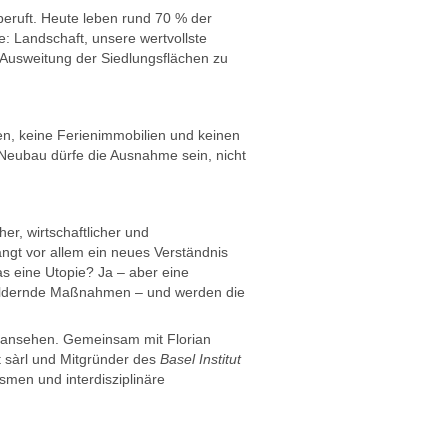
beruft. Heute leben rund 70 % der
 Landschaft, unsere wertvollste
 Ausweitung der Siedlungsflächen zu
en, keine Ferienimmobilien und keinen
eubau dürfe die Ausnahme sein, nicht
r, wirtschaftlicher und
langt vor allem ein neues Verständnis
as eine Utopie? Ja – aber eine
mildernde Maßnahmen – und werden die
 ansehen. Gemeinsam mit Florian
t sàrl und Mitgründer des
Basel Institut
men und interdisziplinäre