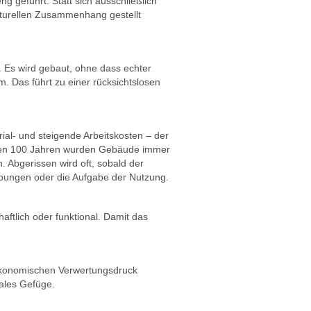
g geführt. Statt sich ausschließlich
ulturellen Zusammenhang gestellt
 Es wird gebaut, ohne dass echter
 Das führt zu einer rücksichtslosen
al- und steigende Arbeitskosten – der
zten 100 Jahren wurden Gebäude immer
 Abgerissen wird oft, sobald der
eibungen oder die Aufgabe der Nutzung.
haftlich oder funktional. Damit das
em ökonomischen Verwertungsdruck
iales Gefüge.