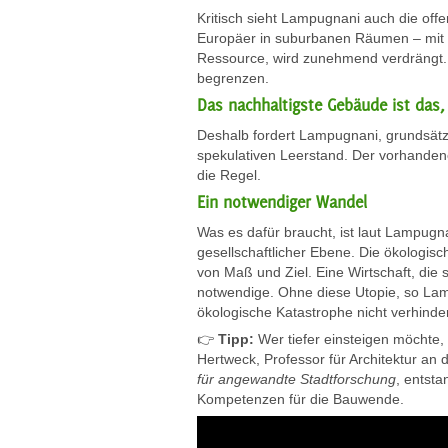
Kritisch sieht Lampugnani auch die off
Europäer in suburbanen Räumen – mit h
Ressource, wird zunehmend verdrängt. 
begrenzen.
Das nachhaltigste Gebäude ist das,
Deshalb fordert Lampugnani, grundsätz
spekulativen Leerstand. Der vorhande
die Regel.
Ein
notwendiger Wandel
Was es dafür braucht, ist laut Lampugn
gesellschaftlicher Ebene. Die ökologisc
von Maß und Ziel. Eine Wirtschaft, die 
notwendige. Ohne diese Utopie, so La
ökologische Katastrophe nicht verhinde
👉
Tipp:
Wer tiefer einsteigen möchte, 
Hertweck, Professor für Architektur an
für angewandte Stadtforschung
, entst
Kompetenzen für die Bauwende.