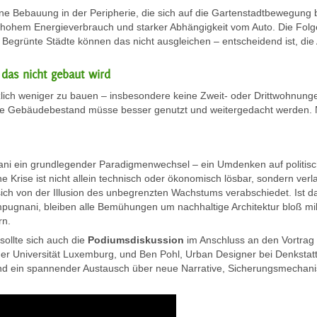
ene Bebauung in der Peripherie, die sich auf die Gartenstadtbewegung 
ohem Energieverbrauch und starker Abhängigkeit vom Auto. Die Folge:
Begrünte Städte können das nicht ausgleichen – entscheidend ist, die
 das nicht gebaut wird
lich weniger zu bauen – insbesondere keine Zweit- oder Drittwohnung
ne Gebäudebestand müsse besser genutzt und weitergedacht werden. N
ani ein grundlegender Paradigmenwechsel – ein Umdenken auf politische
he Krise ist nicht allein technisch oder ökonomisch lösbar, sondern ver
sich von der Illusion des unbegrenzten Wachstums verabschiedet. Ist d
mpugnani, bleiben alle Bemühungen um nachhaltige Architektur bloß 
rn.
sollte sich auch die
Podiumsdiskussion
im Anschluss an den Vortrag
 der Universität Luxemburg, und Ben Pohl, Urban Designer bei Denkstat
and ein spannender Austausch über neue Narrative, Sicherungsmechanis