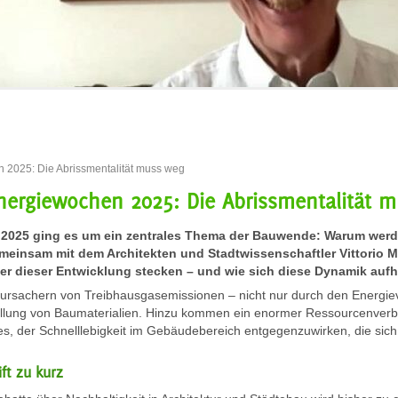
n 2025: Die Abrissmentalität muss weg
Energiewochen 2025: Die Abrissmentalität 
i 2025 ging es um ein zentrales Thema der Bauwende: Warum werd
emeinsam mit dem Architekten und Stadtwissenschaftler Vittori
er dieser Entwicklung stecken – und wie sich diese Dynamik aufh
rursachern von Treibhausgasemissionen – nicht nur durch den Energiev
tellung von Baumaterialien. Hinzu kommen ein enormer Ressourcenver
 es, der Schnelllebigkeit im Gebäudebereich entgegenzuwirken, die si
ift zu kurz