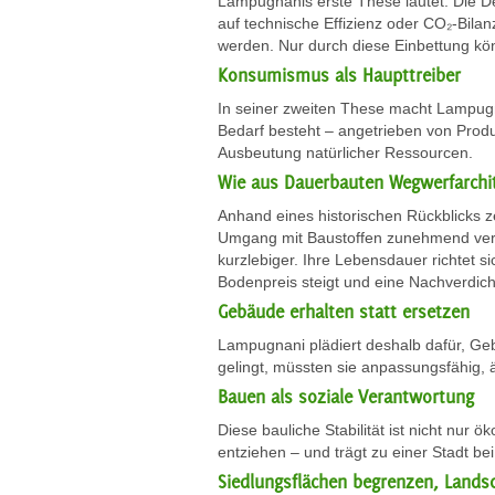
Lampugnanis erste These lautet: Die Deb
auf technische Effizienz oder CO₂-Bila
werden. Nur durch diese Einbettung kön
Konsumismus als Haupttreiber
In seiner zweiten These macht Lampugn
Bedarf besteht – angetrieben von Prod
Ausbeutung natürlicher Ressourcen.
Wie aus Dauerbauten Wegwerfarchi
Anhand eines historischen Rückblicks z
Umgang mit Baustoffen zunehmend vers
kurzlebiger. Ihre Lebensdauer richtet 
Bodenpreis steigt und eine Nachverdich
Gebäude erhalten statt ersetzen
Lampugnani plädiert deshalb dafür, Gebäu
gelingt, müssten sie anpassungsfähig, ä
Bauen als soziale Verantwortung
Diese bauliche Stabilität ist nicht nur
entziehen – und trägt zu einer Stadt bei
Siedlungsflächen begrenzen, Lands