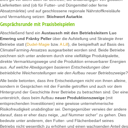
Lieferketten sind (ob für Futter- und Düngemittel oder ferne
Absatzmärkte) und auf geschlossene regionale Nährstoffkreisläufe
und Vermarktung setzen:
Stichwort Autarkie
.
Gesprächsrunde mit Praxisbeispielen
Abschließend fand ein
Austausch mit den Betriebsleitern Luc
Emering und Fränky Peller
über die Aufstellung und Strategie ihrer
Betriebe statt (
Dudel-Magie
bzw.
A Lill
), die beispielhaft auf Basis des
ClimateFarming-Ansatzes ausgearbeitet worden sind. Beide Betriebe
zeichnen sich unter anderem durch eine vielfältige Produktpalette,
direkte Vermarktungswege und die Produktion erneuerbarer Energien
aus.
Auf welche Abwägungen basieren Entscheidungen über
betriebliche Weichenstellungen wie den Aufbau neuer Betriebszweige?
Alle beide betonten, dass ihre Entscheidungen nicht von ihnen alleine,
sondern in Gesprächen mit der Familie getroffen und auch vor dem
Hintergrund der Geschichte ihrer Betriebe zu betrachten sind. Der eine
unterstrich, dass beim Aufbau
neuer Produktionszweige
(mit
entsprechenden Investitionen) eine gewisse unternehmerische
Risikofreudigkeit unabdingbar sei. Demgegenüber verwies der andere
darauf, dass er eher dazu neige, „auf Nummer sicher“ zu gehen. Dies
bedeute unter anderem, den Futter- und Flächenbedarf seines
Betriebs nicht wesentlich zu erhöhen und einen wachsenden Anteil des