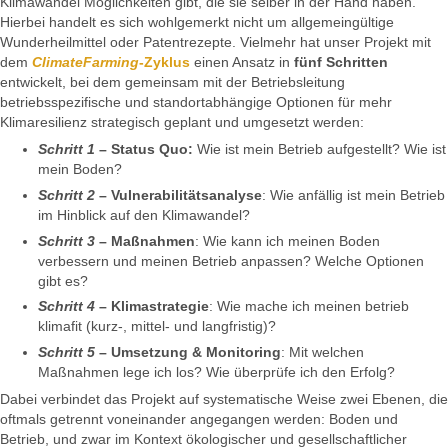
Klimawandel Möglichkeiten gibt, die sie selber in der Hand haben.
Hierbei handelt es sich wohlgemerkt nicht um allgemeingültige
Wunderheilmittel oder Patentrezepte. Vielmehr hat unser Projekt mit
dem
ClimateFarming
-Zyklus
einen Ansatz in
fünf Schritten
entwickelt, bei dem gemeinsam mit der Betriebsleitung
betriebsspezifische und standortabhängige Optionen für mehr
Klimaresilienz strategisch geplant und umgesetzt werden:
Schritt 1
– Status Quo:
Wie ist mein Betrieb aufgestellt? Wie ist
mein Boden?
Schritt 2
– Vulnerabilitätsanalyse
: Wie anfällig ist mein Betrieb
im Hinblick auf den Klimawandel?
Schritt 3
– Maßnahmen
: Wie kann ich meinen Boden
verbessern und meinen Betrieb anpassen? Welche Optionen
gibt es?
Schritt 4
– Klimastrategie
: Wie mache ich meinen betrieb
klimafit (kurz-, mittel- und langfristig)?
Schritt 5
– Umsetzung & Monitoring
: Mit welchen
Maßnahmen lege ich los? Wie überprüfe ich den Erfolg?
Dabei verbindet das Projekt auf systematische Weise zwei Ebenen, die
oftmals getrennt voneinander angegangen werden: Boden und
Betrieb, und zwar im Kontext ökologischer und gesellschaftlicher