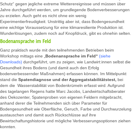
Schutz“ gegen jegliche extreme Wetterereignisse und müssen über
Jahre durchgeführt werden, um grundlegende Bodenverbesserungen
zu erzielen. Auch geht es nicht ohne ein wenig
Experimentierfreudigkeit. Unstrittig aber ist, dass Bodengesundheit
eine wichtige Voraussetzung für eine klimaresiliente Produktion ist.
Wunderlösungen, zudem noch auf Knopfdruck, gibt es ohnehin selten.
Bodenansprache im Feld
Ganz praktisch wurde mit den teilnehmenden Betrieben beim
Workshop mittags eine „
Bodenansprache im Feld“
(siehe
Downloads)
durchgeführt, um zu zeigen, wie Landwirt:innen selbst die
Gesundheit ihres Bodens (und damit auch den Erfolg
bodenverbessernder Maßnahmen) erfassen können. Im Mittelpunkt
stand die
Spatendiagnose und der Aggregatstabilitätstest,
bei
dem die Wasserstabilität von Bodenkrümeln erfasst wird. Aufgrund
des tagelangen Regens hatte Marc Jacobs, Landwirtschaftsberater
des Oekozenter, Spatenproben von eigenen Feldern mitgebracht,
anhand derer die Teilnehmenden sich über Parameter für
Bodengesundheit wie Oberfläche, Geruch, Farbe und Durchwurzelung
austauschen und damit auch Rückschlüsse auf ihre
Bewirtschaftungshistorie und mögliche Verbesserungsoptionen ziehen
konnten.