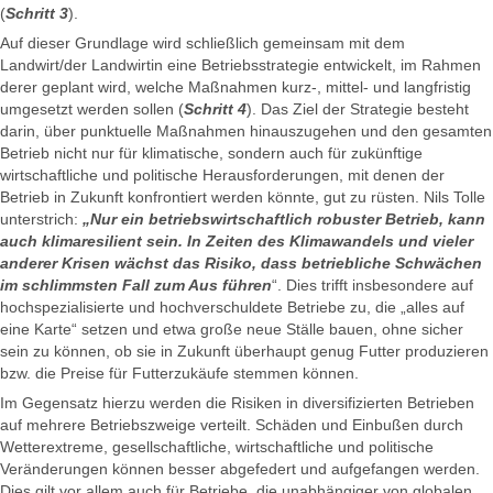
(
Schritt 3
).
Auf dieser Grundlage wird schließlich gemeinsam mit dem
Landwirt/der Landwirtin eine Betriebsstrategie entwickelt, im Rahmen
derer geplant wird, welche Maßnahmen kurz-, mittel- und langfristig
umgesetzt werden sollen (
Schritt 4
). Das Ziel der Strategie besteht
darin, über punktuelle Maßnahmen hinauszugehen und den gesamten
Betrieb nicht nur für klimatische, sondern auch für zukünftige
wirtschaftliche und politische Herausforderungen, mit denen der
Betrieb in Zukunft konfrontiert werden könnte, gut zu rüsten. Nils Tolle
unterstrich:
„Nur ein betriebswirtschaftlich robuster Betrieb, kann
auch klimaresilient sein. In Zeiten des Klimawandels und vieler
anderer Krisen wächst das Risiko, dass betriebliche Schwächen
im schlimmsten Fall zum Aus führen
“. Dies trifft insbesondere auf
hochspezialisierte und hochverschuldete Betriebe zu, die „alles auf
eine Karte“ setzen und etwa große neue Ställe bauen, ohne sicher
sein zu können, ob sie in Zukunft überhaupt genug Futter produzieren
bzw. die Preise für Futterzukäufe stemmen können.
Im Gegensatz hierzu werden die Risiken in diversifizierten Betrieben
auf mehrere Betriebszweige verteilt. Schäden und Einbußen durch
Wetterextreme, gesellschaftliche, wirtschaftliche und politische
Veränderungen können besser abgefedert und aufgefangen werden.
Dies gilt vor allem auch für Betriebe, die unabhängiger von globalen