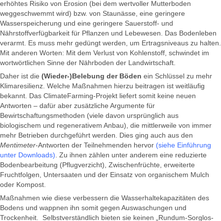
erhöhtes Risiko von Erosion (bei dem wertvoller Mutterboden
weggeschwemmt wird) bzw. von Staunässe, eine geringere
Wasserspeicherung und eine geringere Sauerstoff- und
Nährstoffverfügbarkeit für Pflanzen und Lebewesen. Das Bodenleben
verarmt. Es muss mehr gedüngt werden, um Ertragsniveaus zu halten.
Mit anderen Worten: Mit dem Verlust von Kohlenstoff, schwindet im
wortwörtlichen Sinne der Nährboden der Landwirtschaft.
Daher ist die
(Wieder-)Belebung der Böden
ein Schlüssel zu mehr
Klimaresilienz. Welche Maßnahmen hierzu beitragen ist weitläufig
bekannt. Das ClimateFarming-Projekt liefert somit keine neuen
Antworten – dafür aber zusätzliche Argumente für
Bewirtschaftungsmethoden (viele davon ursprünglich aus
biologischem und regenerativem Anbau), die mittlerweile von immer
mehr Betrieben durchgeführt werden. Dies ging auch aus den
Mentimeter
-Antworten der Teilnehmenden hervor
(siehe Einführung
unter Downloads)
. Zu ihnen zählen unter anderem eine reduzierte
Bodenbearbeitung (Pflugverzicht), Zwischenfrüchte, erweiterte
Fruchtfolgen, Untersaaten und der Einsatz von organischem Mulch
oder Kompost.
Maßnahmen wie diese verbessern die Wasserhaltekapazitäten des
Bodens und wappnen ihn somit gegen Auswaschungen und
Trockenheit. Selbstverständlich bieten sie keinen „Rundum-Sorglos-