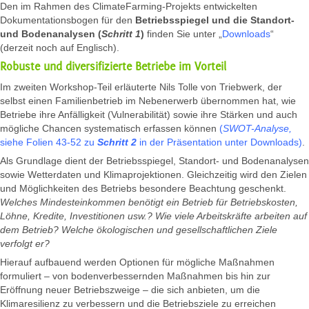
Den im Rahmen des ClimateFarming-Projekts entwickelten
Dokumentationsbogen für den
Betriebsspiegel und die Standort-
und Bodenanalysen (
Schritt 1
)
finden Sie unter „
Downloads
“
(derzeit noch auf Englisch).
Robuste und diversifizierte Betriebe im Vorteil
Im zweiten Workshop-Teil erläuterte Nils Tolle von Triebwerk, der
selbst einen Familienbetrieb im Nebenerwerb übernommen hat, wie
Betriebe ihre Anfälligkeit (Vulnerabilität) sowie ihre Stärken und auch
mögliche Chancen systematisch erfassen können
(
SWOT-Analyse,
siehe Folien 43-52 zu
Schritt 2
in der Präsentation unter Downloads)
.
Als Grundlage dient der Betriebsspiegel, Standort- und Bodenanalysen
sowie Wetterdaten und Klimaprojektionen. Gleichzeitig wird den Zielen
und Möglichkeiten des Betriebs besondere Beachtung geschenkt.
Welches Mindesteinkommen benötigt ein Betrieb für Betriebskosten,
Löhne, Kredite, Investitionen usw.? Wie viele Arbeitskräfte arbeiten auf
dem Betrieb? Welche ökologischen und gesellschaftlichen Ziele
verfolgt er?
Hierauf aufbauend werden Optionen für mögliche Maßnahmen
formuliert – von bodenverbessernden Maßnahmen bis hin zur
Eröffnung neuer Betriebszweige – die sich anbieten, um die
Klimaresilienz zu verbessern und die Betriebsziele zu erreichen