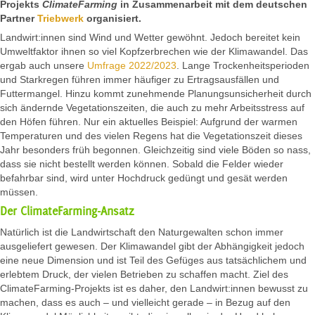
Projekts
ClimateFarming
in Zusammenarbeit mit dem deutschen
Partner
Triebwerk
organisiert.
Landwirt:innen sind Wind und Wetter gewöhnt. Jedoch bereitet kein
Umweltfaktor ihnen so viel Kopfzerbrechen wie der Klimawandel. Das
ergab auch unsere
Umfrage 2022/2023
. Lange Trockenheitsperioden
und Starkregen führen immer häufiger zu Ertragsausfällen und
Futtermangel. Hinzu kommt zunehmende Planungsunsicherheit durch
sich ändernde Vegetationszeiten, die auch zu mehr Arbeitsstress auf
den Höfen führen. Nur ein aktuelles Beispiel: Aufgrund der warmen
Temperaturen und des vielen Regens hat die Vegetationszeit dieses
Jahr besonders früh begonnen. Gleichzeitig sind viele Böden so nass,
dass sie nicht bestellt werden können. Sobald die Felder wieder
befahrbar sind, wird unter Hochdruck gedüngt und gesät werden
müssen.
Der ClimateFarming-Ansatz
Natürlich ist die Landwirtschaft den Naturgewalten schon immer
ausgeliefert gewesen. Der Klimawandel gibt der Abhängigkeit jedoch
eine neue Dimension und ist Teil des Gefüges aus tatsächlichem und
erlebtem Druck, der vielen Betrieben zu schaffen macht. Ziel des
ClimateFarming-Projekts ist es daher, den Landwirt:innen bewusst zu
machen, dass es auch – und vielleicht gerade – in Bezug auf den