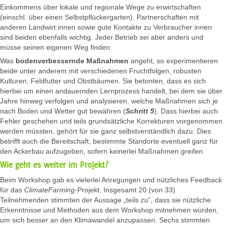
Einkommens über lokale und regionale Wege zu erwirtschaften
(einschl. über einen Selbstpflückergarten). Partnerschaften mit
anderen Landwirt:innen sowie gute Kontakte zu Verbraucher:innen
sind beiden ebenfalls wichtig. Jeder Betrieb sei aber anders und
müsse seinen eigenen Weg finden.
Was
bodenverbessernde Maßnahmen
angeht, so experimentieren
beide unter anderem mit verschiedenen Fruchtfolgen, robusten
Kulturen, Feldfutter und Obstbäumen. Sie betonten, dass es sich
hierbei um einen andauernden Lernprozess handelt, bei dem sie über
Jahre hinweg verfolgen und analysieren, welche Maßnahmen sich je
nach Boden und Wetter gut bewähren (
Schritt 5
). Dass hierbei auch
Fehler geschehen und teils grundsätzliche Korrekturen vorgenommen
werden müssten, gehört für sie ganz selbstverständlich dazu. Dies
betrifft auch die Bereitschaft, bestimmte Standorte eventuell ganz für
den Ackerbau aufzugeben, sofern keinerlei Maßnahmen greifen.
Wie geht es weiter im Projekt?
Beim Workshop gab es vielerlei Anregungen und nützliches Feedback
für das
ClimateFarming
-Projekt. Insgesamt 20 (von 33)
Teilnehmenden stimmten der Aussage „teils zu“, dass sie nützliche
Erkenntnisse und Methoden aus dem Workshop mitnehmen würden,
um sich besser an den Klimawandel anzupassen. Sechs stimmten