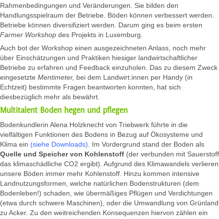
Rahmenbedingungen und Veränderungen. Sie bilden den
Handlungsspielraum der Betriebe. Böden können verbessert werden.
Betriebe können diversifiziert werden. Darum ging es beim ersten
Farmer Workshop
des Projekts in Luxemburg.
Auch bot der Workshop einen ausgezeichneten Anlass, noch mehr
über Einschätzungen und Praktiken hiesiger landwirtschaftlicher
Betriebe zu erfahren und Feedback einzuholen. Das zu diesem Zweck
eingesetzte
Mentimeter,
bei dem Landwirt:innen per Handy (in
Echtzeit) bestimmte Fragen beantworten konnten, hat sich
diesbezüglich mehr als bewährt.
Multitalent Boden hegen und pflegen
Bodenkundlerin Alena Holzknecht von Triebwerk führte in die
vielfältigen Funktionen des Bodens in Bezug auf Ökosysteme und
Klima ein
(siehe Downloads)
. Im Vordergrund stand der Boden als
Quelle und Speicher von Kohlenstoff
(der verbunden mit Sauerstoff
das klimaschädliche CO2 ergibt). Aufgrund des Klimawandels verlieren
unsere Böden immer mehr Kohlenstoff. Hinzu kommen intensive
Landnutzungsformen, welche natürlichen Bodenstrukturen (dem
Bodenleben!) schaden, wie übermäßiges Pflügen und Verdichtungen
(etwa durch schwere Maschinen), oder die Umwandlung von Grünland
zu Acker. Zu den weitreichenden Konsequenzen hiervon zählen ein