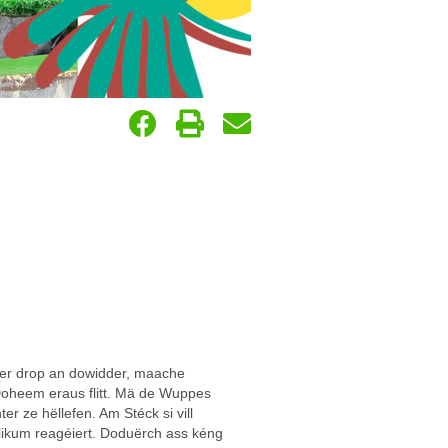
 der drop an dowidder, maache
Doheem eraus flitt. Mä de Wuppes
 ze hëllefen. Am Stéck si vill
likum reagéiert. Doduërch ass kéng