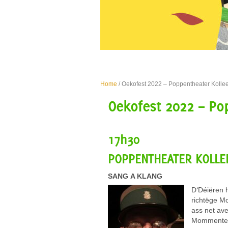
Home
/ Oekofest 2022 – Poppentheater Kolle
Oekofest 2022 – Po
17h30
POPPENTHEATER KOLLE
SANG
A
KLANG
D‘Déiëren h
richtëge M
ass net ave
Mommenter 