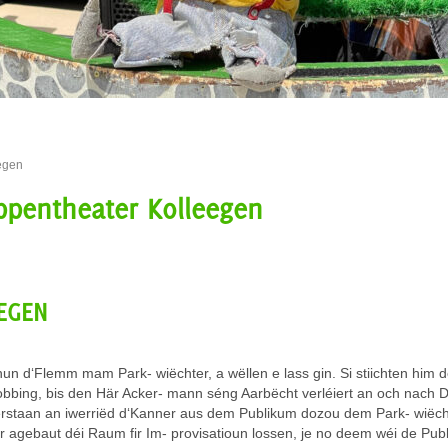
egen
ppentheater Kolleegen
EGEN
un d‘Flemm mam Park- wiëchter, a wëllen e lass gin. Si stiichten him
obbing, bis den Här Acker- mann séng Aarbëcht verléiert an och nach 
rstaan an iwerriëd d‘Kanner aus dem Publikum dozou dem Park- wiëchter
agebaut déi Raum fir Im- provisatioun lossen, je no deem wéi de Pub