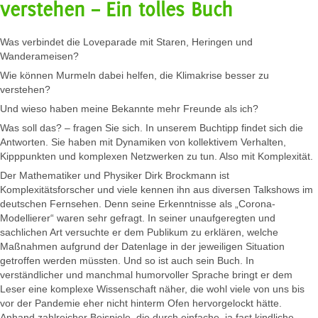
verstehen – Ein tolles Buch
Was verbindet die Loveparade mit Staren, Heringen und
Wanderameisen?
Wie können Murmeln dabei helfen, die Klimakrise besser zu
verstehen?
Und wieso haben meine Bekannte mehr Freunde als ich?
Was soll das? – fragen Sie sich. In unserem Buchtipp findet sich die
Antworten. Sie haben mit Dynamiken von kollektivem Verhalten,
Kipppunkten und komplexen Netzwerken zu tun. Also mit Komplexität.
Der Mathematiker und Physiker Dirk Brockmann ist
Komplexitätsforscher und viele kennen ihn aus diversen Talkshows im
deutschen Fernsehen. Denn seine Erkenntnisse als „Corona-
Modellierer“ waren sehr gefragt. In seiner unaufgeregten und
sachlichen Art versuchte er dem Publikum zu erklären, welche
Maßnahmen aufgrund der Datenlage in der jeweiligen Situation
getroffen werden müssten. Und so ist auch sein Buch. In
verständlicher und manchmal humorvoller Sprache bringt er dem
Leser eine komplexe Wissenschaft näher, die wohl viele von uns bis
vor der Pandemie eher nicht hinterm Ofen hervorgelockt hätte.
Anhand zahlreicher Beispiele, die durch einfache, ja fast kindliche