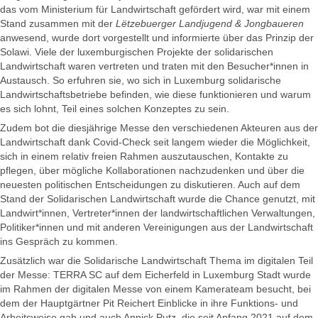
das vom Ministerium für Landwirtschaft gefördert wird, war mit einem
Stand zusammen mit der
Lëtzebuerger Landjugend & Jongbaueren
anwesend, wurde dort vorgestellt und informierte über das Prinzip der
Solawi. Viele der luxemburgischen Projekte der solidarischen
Landwirtschaft waren vertreten und traten mit den Besucher*innen in
Austausch. So erfuhren sie, wo sich in Luxemburg solidarische
Landwirtschaftsbetriebe befinden, wie diese funktionieren und warum
es sich lohnt, Teil eines solchen Konzeptes zu sein.
Zudem bot die diesjährige Messe den verschiedenen Akteuren aus der
Landwirtschaft dank Covid-Check seit langem wieder die Möglichkeit,
sich in einem relativ freien Rahmen auszutauschen, Kontakte zu
pflegen, über mögliche Kollaborationen nachzudenken und über die
neuesten politischen Entscheidungen zu diskutieren. Auch auf dem
Stand der Solidarischen Landwirtschaft wurde die Chance genutzt, mit
Landwirt*innen, Vertreter*innen der landwirtschaftlichen Verwaltungen,
Politiker*innen und mit anderen Vereinigungen aus der Landwirtschaft
ins Gespräch zu kommen.
Zusätzlich war die Solidarische Landwirtschaft Thema im digitalen Teil
der Messe: TERRA SC auf dem Eicherfeld in Luxemburg Stadt wurde
im Rahmen der digitalen Messe von einem Kamerateam besucht, bei
dem der Hauptgärtner Pit Reichert Einblicke in ihre Funktions- und
Arbeitsweise gab und auch Annick Putz, die seit Anfang 2021 auf dem