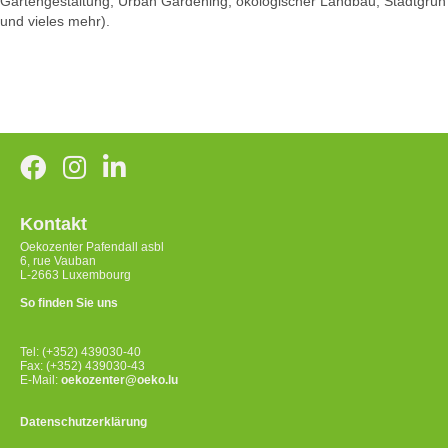
Gartengestaltung, Urban Gardening, ökologischer Landbau, Stadtgrün
und vieles mehr).
Kontakt
Oekozenter Pafendall asbl
6, rue Vauban
L-2663 Luxembourg
So finden Sie uns
Tel: (+352) 439030-40
Fax: (+352) 439030-43
E-Mail:
oekozenter@oeko.lu
Datenschutzerklärung