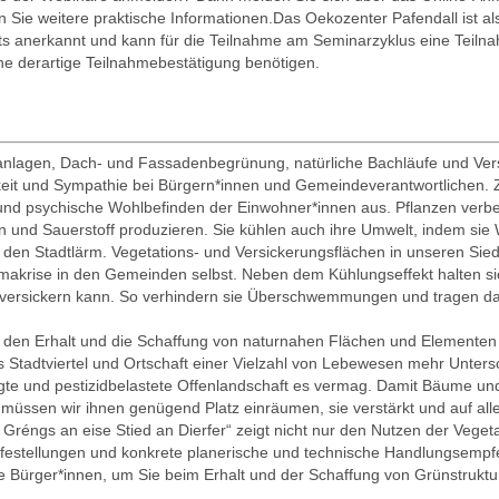
n Sie weitere praktische Informationen.Das Oekozenter Pafendall ist al
its anerkannt und kann für die Teilnahme am Seminarzyklus eine Teilnah
ne derartige Teilnahmebestätigung benötigen.
anlagen, Dach- und Fassadenbegrünung, natürliche Bachläufe und Ver
t und Sympathie bei Bürgern*innen und Gemeindeverantwortlichen. Zur
 und psychische Wohlbefinden der Einwohner*innen aus. Pflanzen verbes
en und Sauerstoff produzieren. Sie kühlen auch ihre Umwelt, indem si
den Stadtlärm. Vegetations- und Versickerungsflächen in unseren Sied
limakrise in den Gemeinden selbst. Neben dem Kühlungseffekt halten 
 versickern kann. So verhindern sie Überschwemmungen und tragen d
ch den Erhalt und die Schaffung von naturnahen Flächen und Elemente
 Stadtviertel und Ortschaft einer Vielzahl von Lebewesen mehr Unter
gte und pestizidbelastete Offenlandschaft es vermag. Damit Bäume und
, müssen wir ihnen genügend Platz einräumen, sie verstärkt und auf a
 Gréngs an eise Stied an Dierfer“ zeigt nicht nur den Nutzen der Vege
Hilfestellungen und konkrete planerische und technische Handlungsemp
erte Bürger*innen, um Sie beim Erhalt und der Schaffung von Grünstrukt