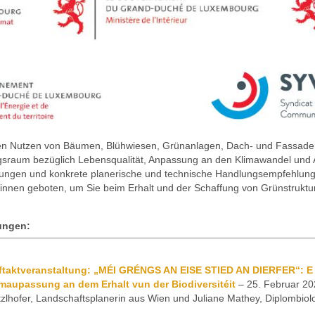
r den Nutzen von Bäumen, Blühwiesen, Grünanlagen, Dach- und Fassade
gsraum bezüglich Lebensqualität, Anpassung an den Klimawandel und A
llungen und konkrete planerische und technische Handlungsempfehlunge
*innen geboten, um Sie beim Erhalt und der Schaffung von Grünstruktu
ungen:
ftaktveranstaltung: „MÉI GRÉNGS AN EISE STIED AN DIERFER“: E Bä
imaupassung an dem Erhalt vun der Biodiversitéit
– 25. Februar 20
zlhofer, Landschaftsplanerin aus Wien und Juliane Mathey, Diplombiol