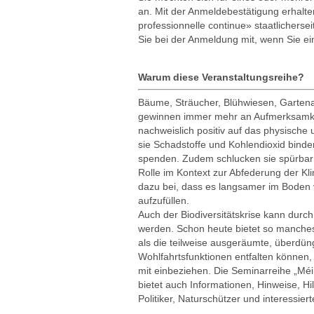
an. Mit der Anmeldebestätigung erhalte
professionnelle continue» staatlicherse
Sie bei der Anmeldung mit, wenn Sie ei
Warum diese Veranstaltungsreihe?
Bäume, Sträucher, Blühwiesen, Garten
gewinnen immer mehr an Aufmerksamkei
nachweislich positiv auf das physische
sie Schadstoffe und Kohlendioxid bind
spenden. Zudem schlucken sie spürbar 
Rolle im Kontext zur Abfederung der K
dazu bei, dass es langsamer im Boden
aufzufüllen.
Auch der Biodiversitätskrise kann dur
werden. Schon heute bietet so manches
als die teilweise ausgeräumte, überdün
Wohlfahrtsfunktionen entfalten können
mit einbeziehen. Die Seminarreihe „Méi
bietet auch Informationen, Hinweise, 
Politiker, Naturschützer und interessi