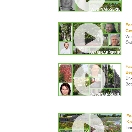
Fa
Ge
Wei
Öst
Fa
Be
Dr.
Bot
Fa
Ko
ba