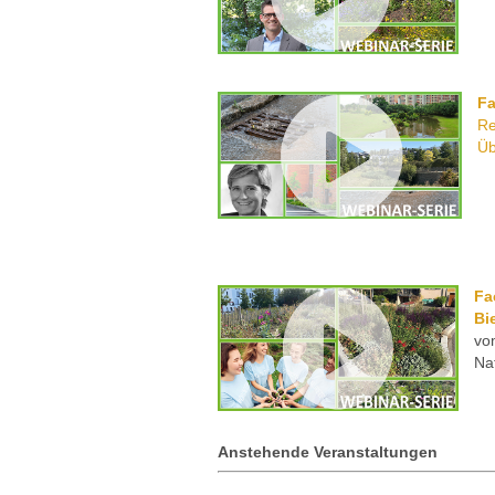
F
Re
Üb
Fa
Bi
vo
Na
Anstehende Veranstaltungen