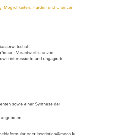
g: Möglichkeiten, Hürden und Chancen
Wasserwirtschaft
*innen, Verantwortliche von
wie interessierte und engagierte
enten sowie einer Synthese der
d angeboten.
eldeformular oder inscription@meco.lu