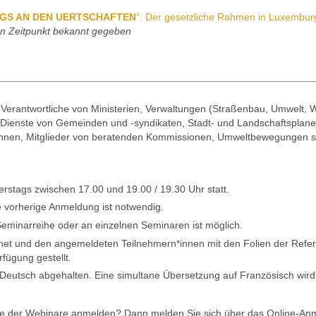
NGS AN DEN UERTSCHAFTEN
“: Der gesetzliche Rahmen in Luxembur
en Zeitpunkt bekannt gegeben
n Verantwortliche von Ministerien, Verwaltungen (Straßenbau, Umwelt, 
 Dienste von Gemeinden und -syndikaten, Stadt- und Landschaftsplaner
t*innen, Mitglieder von beratenden Kommissionen, Umweltbewegungen so
erstags zwischen 17.00 und 19.00 / 19.30 Uhr statt.
e vorherige Anmeldung ist notwendig.
eminarreihe oder an einzelnen Seminaren ist möglich.
et und den angemeldeten Teilnehmern*innen mit den Folien der Refer
fügung gestellt.
 Deutsch abgehalten. Eine simultane Übersetzung auf Französisch wir
re der Webinare anmelden? Dann melden Sie sich über das Online-Anm