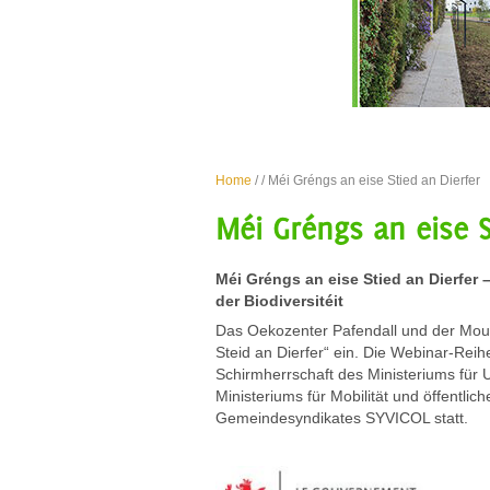
Home
/
/ Méi Gréngs an eise Stied an Dierfer
Méi Gréngs an eise S
Méi Gréngs an eise Stied an Dierfer 
der Biodiversitéit
Das Oekozenter Pafendall und der Mou
Steid an Dierfer“ ein. Die Webinar-Rei
Schirmherrschaft des Ministeriums für 
Ministeriums für Mobilität und öffentli
Gemeindesyndikates SYVICOL statt.