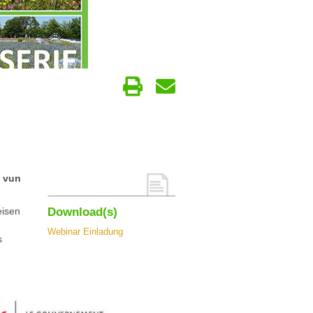
t vun
eisen
Download(s)
Webinar Einladung
s