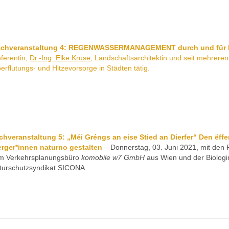
achveranstaltung 4: REGENWASSERMANAGEMENT durch und für
ferentin,
Dr.-Ing. Elke Kruse,
Landschaftsarchitektin und seit mehreren J
erflutungs- und Hitzevorsorge in Städten tätig.
chveranstaltung 5: „Méi Gréngs an eise Stied an Dierfer“ Den ëffe
erger*innen naturno gestalten
– Donnerstag, 03. Juni 2021, mit den R
m Verkehrsplanungsbüro
komobile w7 GmbH
aus Wien und der Biologi
turschutzsyndikat SICONA