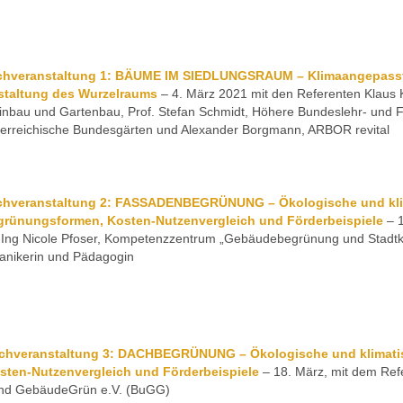
chveranstaltung 1: BÄUME IM SIEDLUNGSRAUM – Klimaangepasst
staltung des Wurzelraums
– 4. März 2021 mit den Referenten Klaus K
nbau und Gartenbau, Prof. Stefan Schmidt, Höhere Bundeslehr- und F
erreichische Bundesgärten und Alexander Borgmann, ARBOR revital
chveranstaltung 2: FASSADENBEGRÜNUNG – Ökologische und kli
grünungsformen, Kosten-Nutzenvergleich und Förderbeispiele
– 1
-Ing Nicole Pfoser, Kompetenzzentrum „Gebäudebegrünung und Stadtkl
anikerin und Pädagogin
chveranstaltung 3:
DACHBEGRÜNUNG
– Ökologische und klimati
sten-Nutzenvergleich und Förderbeispiele
– 18. März, mit dem Ref
nd GebäudeGrün e.V. (BuGG)