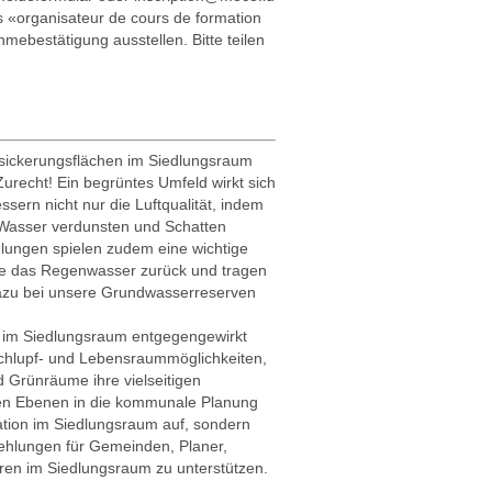
s «organisateur de cours de formation
mebestätigung ausstellen. Bitte teilen
sickerungsflächen im Siedlungsraum
echt! Ein begrüntes Umfeld wirkt sich
sern nicht nur die Luftqualität, indem
e Wasser verdunsten und Schatten
lungen spielen zudem eine wichtige
sie das Regenwasser zurück und tragen
azu bei unsere Grundwasserreserven
n im Siedlungsraum entgegengewirkt
schlupf- und Lebensraummöglichkeiten,
 Grünräume ihre vielseitigen
llen Ebenen in die kommunale Planung
tation im Siedlungsraum auf, sondern
fehlungen für Gemeinden, Planer,
uren im Siedlungsraum zu unterstützen.