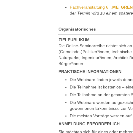
Fachveranstaltung 6: „
MÉI GRÉ
d
er Termin wird zu einem später
Organisatorisches
ZIELPUBLIKUM
Die Online-Seminarreihe richtet sich a
(Gemeinde-)Politiker*innen, technische
Naturparks, Ingenieur*innen, Architek
Bürger*innen.
PRAKTISCHE INFORMATIONEN
Die Webinare finden jeweils donn
Die Teilnahme ist kostenlos – ein
Die Teilnahme an der gesamten S
Die Webinare werden aufgezeichn
gewonnenen Erkenntnisse zur Ver
Die meisten Vorträge werden auf
ANMELDUNG ERFORDERLICH
Sie möchten sich für eines oder mehre