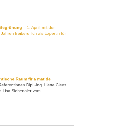
 Begrünung
– 1. April, mit der
ahren freiberuflich als Expertin für
ntleche Raum fir a mat de
eferentinnen Dipl.-Ing. Liette Clees
n Lisa Siebenaler vom