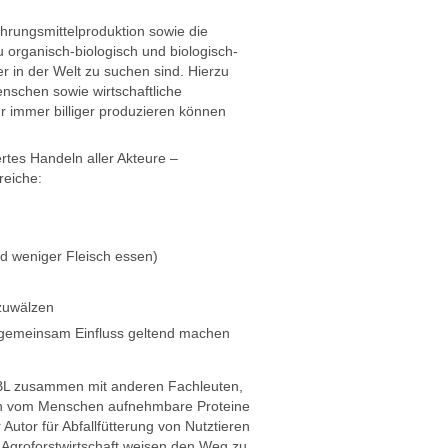
hrungsmittelproduktion sowie die
u organisch-biologisch und biologisch-
r in der Welt zu suchen sind. Hierzu
nschen sowie wirtschaftliche
 immer billiger produzieren können
tes Handeln aller Akteure –
reiche:
d weniger Fleisch essen)
bzuwälzen
 gemeinsam Einfluss geltend machen
 FiBL zusammen mit anderen Fachleuten,
d in vom Menschen aufnehmbare Proteine
utor für Abfallfütterung von Nutztieren
d Agroforstwirtschaft weisen den Weg zu