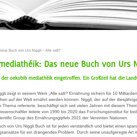
neue Buch von Urs Niggli – Alle satt?
 mediathéik: Das neue Buch von Urs Nig
n der oekobib mediathéik eingetroffen. Ein Großteil hat die Lan
ggli zeigt in seinem Werk „Alle satt? Ernährung sichern für 10 Milliarde
en auf der Welt ernährt werden können. Niggli, der auf der diesjährigen
 Thema referierte, beschäftigt sich seit vielen Jahren mit diesem T
issenschaftler leitete von 1990 bis 2020 das Forschungsinstitut für bio
ientific Group des Ernährungsgipfels 2021 der Vereinten Nationen.
ch von Urs Niggli Buch ist für jeden verständlich und bietet einen spa
sansätze für ein drängendes Problem. Durch seine unaufgeregte Art m