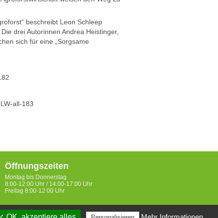
roforst“ beschreibt Leon Schleep
ie drei Autorinnen Andrea Heistinger,
echen sich für eine „Sorgsame
182
 LW-all-183
Öffnungszeiten
Montag bis Donnerstag
8:00-12:00 Uhr / 14:00-17:00 Uhr
Freitag 8:00-12:00 Uhr
✓ OK, akzeptiere alles
Mehr Informationen
Personalisieren