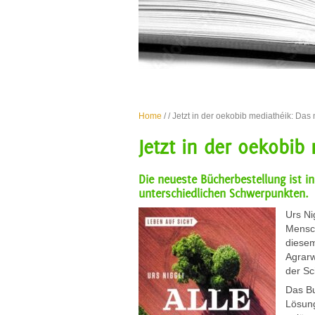
Home
/
/ Jetzt in der oekobib mediathéik: Das 
Jetzt in der oekobib
Die neueste Bücherbestellung ist i
unterschiedlichen Schwerpunkten.
Urs Ni
Mensch
diesem
Agrarw
der Sc
Das Bu
Lösung