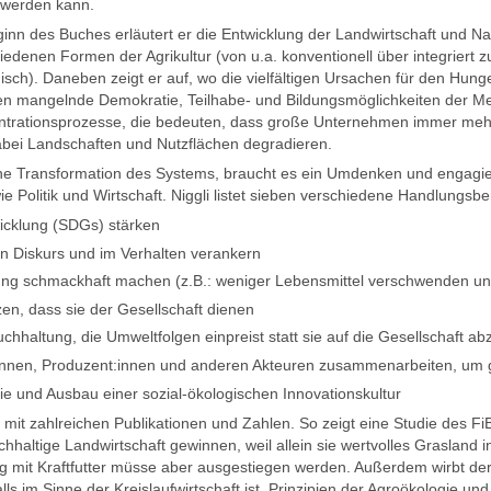
 werden kann.
inn des Buches erläutert er die Entwicklung der Landwirtschaft und Na
iedenen Formen der Agrikultur (von u.a. konventionell über integriert z
sch). Daneben zeigt er auf, wo die vielfältigen Ursachen für den Hunge
n mangelnde Demokratie, Teilhabe- und Bildungsmöglichkeiten der Me
trationsprozesse, die bedeuten, dass große Unternehmen immer mehr
bei Landschaften und Nutzflächen degradieren.
ne Transformation des Systems, braucht es ein Umdenken und engagier
 Politik und Wirtschaft. Niggli listet sieben verschiedene Handlungsbe
wicklung (SDGs) stärken
en Diskurs und im Verhalten verankern
ung schmackhaft machen (z.B.: weniger Lebensmittel verschwenden un
en, dass sie der Gesellschaft dienen
chhaltung, die Umweltfolgen einpreist statt sie auf die Gesellschaft a
innen, Produzent:innen und anderen Akteuren zusammenarbeiten, um
ie und Ausbau einer sozial-ökologischen Innovationskultur
n mit zahlreichen Publikationen und Zahlen. So zeigt eine Studie des
hhaltige Landwirtschaft gewinnen, weil allein sie wertvolles Graslan
mit Kraftfutter müsse aber ausgestiegen werden. Außerdem wirbt der A
ls im Sinne der Kreislaufwirtschaft ist. Prinzipien der Agroökologie un