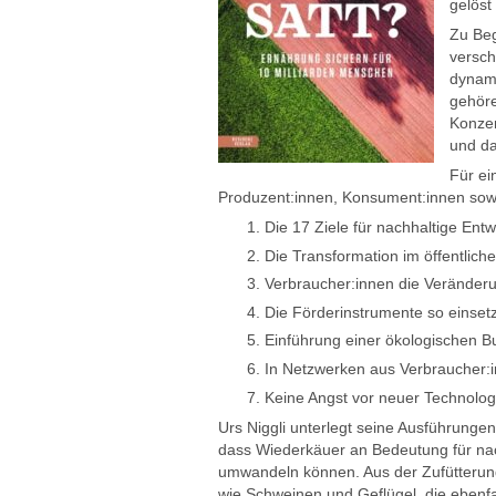
gelöst
Zu Beg
versch
dynami
gehöre
Konzen
und da
Für ei
Produzent:innen, Konsument:innen sowie
Die 17 Ziele für nachhaltige Ent
Die Transformation im öffentlich
Verbraucher:innen die Veränder
Die Förderinstrumente so einsetz
Einführung einer ökologischen Bu
In Netzwerken aus Verbraucher:
Keine Angst vor neuer Technolog
Urs Niggli unterlegt seine Ausführunge
dass Wiederkäuer an Bedeutung für nac
umwandeln können. Aus der Zufütterung 
wie Schweinen und Geflügel, die ebenfal