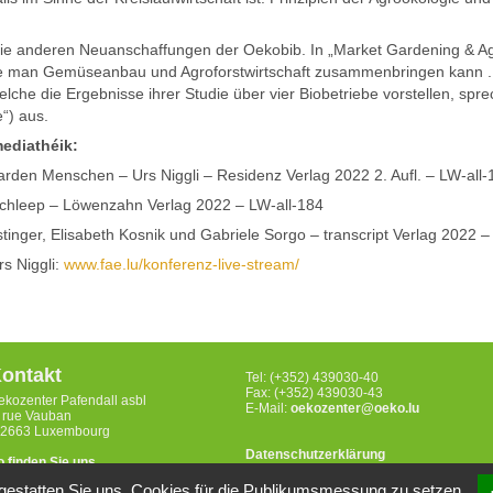
die anderen Neuanschaffungen der Oekobib. In „Market Gardening & Ag
e man Gemüseanbau und Agroforstwirtschaft zusammenbringen kann . D
lche die Ergebnisse ihrer Studie über vier Biobetriebe vorstellen, spr
e“) aus.
mediathéik:
liarden Menschen – Urs Niggli – Residenz Verlag 2022 2. Aufl. – LW-all-
Schleep – Löwenzahn Verlag 2022 – LW-all-184
inger, Elisabeth Kosnik und Gabriele Sorgo – transcript Verlag 2022 –
s Niggli:
www.fae.lu/konferenz-live-stream/
ontakt
Tel: (+352) 439030-40
Fax: (+352) 439030-43
ekozenter Pafendall asbl
E-Mail:
oekozenter@oeko.lu
, rue Vauban
-2663 Luxembourg
Datenschutzerklärung
o finden Sie uns
gestatten Sie uns, Cookies für die Publikumsmessung zu setzen.