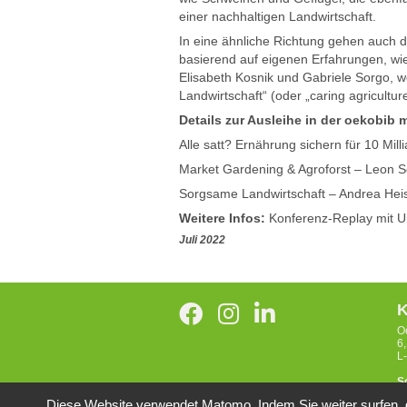
einer nachhaltigen Landwirtschaft.
In eine ähnliche Richtung gehen auch 
basierend auf eigenen Erfahrungen, wi
Elisabeth Kosnik und Gabriele Sorgo, we
Landwirtschaft“ (oder „caring agricultur
Details zur Ausleihe in der oekobib 
Alle satt? Ernährung sichern für 10 Mil
Market Gardening & Agroforst – Leon 
Sorgsame Landwirtschaft – Andrea Heist
Weitere Infos:
Konferenz-Replay mit Ur
Juli 2022
K
O
6
L
S
Diese Website verwendet Matomo. Indem Sie weiter surfen, 