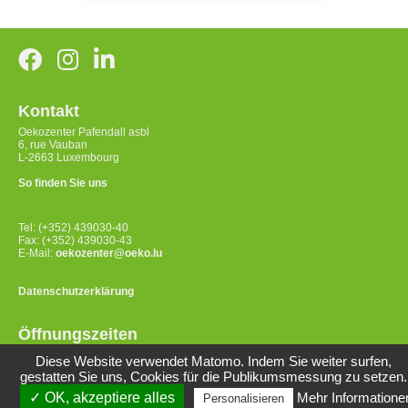
Kontakt
Oekozenter Pafendall asbl
6, rue Vauban
L-2663 Luxembourg
So finden Sie uns
Tel: (+352) 439030-40
Fax: (+352) 439030-43
E-Mail:
oekozenter@oeko.lu
Datenschutzerklärung
Öffnungszeiten
Montag bis Donnerstag
Diese Website verwendet Matomo. Indem Sie weiter surfen,
8:00-12:00 Uhr / 14:00-17:00 Uhr
gestatten Sie uns, Cookies für die Publikumsmessung zu setzen.
Freitag 8:00-12:00 Uhr
✓ OK, akzeptiere alles
Mehr Informatione
Personalisieren