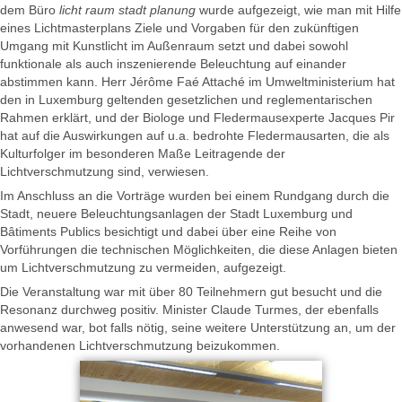
dem Büro
licht raum stadt planung
wurde aufgezeigt, wie man mit Hilfe
eines Lichtmasterplans Ziele und Vorgaben für den zukünftigen
Umgang mit Kunstlicht im Außenraum setzt und dabei sowohl
funktionale als auch inszenierende Beleuchtung auf einander
abstimmen kann. Herr Jérôme Faé Attaché im Umweltministerium hat
den in Luxemburg geltenden gesetzlichen und reglementarischen
Rahmen erklärt, und der Biologe und Fledermausexperte Jacques Pir
hat auf die Auswirkungen auf u.a. bedrohte Fledermausarten, die als
Kulturfolger im besonderen Maße Leitragende der
Lichtverschmutzung sind, verwiesen.
Im Anschluss an die Vorträge wurden bei einem Rundgang durch die
Stadt, neuere Beleuchtungsanlagen der Stadt Luxemburg und
Bâtiments Publics besichtigt und dabei über eine Reihe von
Vorführungen die technischen Möglichkeiten, die diese Anlagen bieten
um Lichtverschmutzung zu vermeiden, aufgezeigt.
Die Veranstaltung war mit über 80 Teilnehmern gut besucht und die
Resonanz durchweg positiv. Minister Claude Turmes, der ebenfalls
anwesend war, bot falls nötig, seine weitere Unterstützung an, um der
vorhandenen Lichtverschmutzung beizukommen.