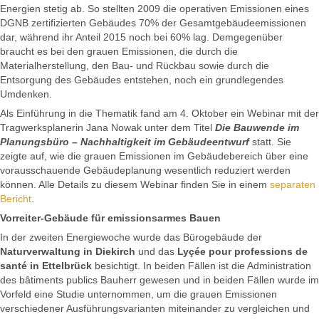
Energien stetig ab. So stellten 2009 die operativen Emissionen eines
DGNB zertifizierten Gebäudes 70% der Gesamtgebäudeemissionen
dar, während ihr Anteil 2015 noch bei 60% lag. Demgegenüber
braucht es bei den grauen Emissionen, die durch die
Materialherstellung, den Bau- und Rückbau sowie durch die
Entsorgung des Gebäudes entstehen, noch ein grundlegendes
Umdenken.
Als Einführung in die Thematik fand am 4. Oktober ein Webinar mit der
Tragwerksplanerin Jana Nowak unter dem Titel
Die Bauwende im
Planungsbüro – Nachhaltigkeit im Gebäudeentwurf
statt. Sie
zeigte auf, wie die grauen Emissionen im Gebäudebereich über eine
vorausschauende Gebäudeplanung wesentlich reduziert werden
können. Alle Details zu diesem Webinar finden Sie in einem
separaten
Bericht
.
Vorreiter-Gebäude für emissionsarmes Bauen
In der zweiten Energiewoche wurde das Bürogebäude der
Naturverwaltung in Diekirch
und das
Lyçée pour professions de
santé in Ettelbrück
besichtigt. In beiden Fällen ist die Administration
des bâtiments publics Bauherr gewesen und in beiden Fällen wurde im
Vorfeld eine Studie unternommen, um die grauen Emissionen
verschiedener Ausführungsvarianten miteinander zu vergleichen und