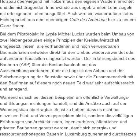
Holzbau überwiegend mit Hölzern aus den eigenen Wäldern errichtet
und die nichttragenden Innenwände aus ungebrannten Lehmziegeln
mit ortseigenem Lehm ausgeführt. Auch wird ein wiederaufbereitetes
Eichenparkett aus dem ehemaligen
Café de l’Amérique
hier zu neuem
Glanz finden.
Bei dem Pilotprojekt im Lyçée Michel Lucius wurden beim Umbau von
zwei Nebengebäuden einige Prinzipien der Kreislaufwirtschaft
umgesetzt, indem alle vorhandenen und noch verwendbaren
Baumaterialien entweder direkt für den Umbau wiederverwendet oder
auf anderen Baustellen eingesetzt wurden. Der Erfahrungsbericht des
Bauherrn (ABP) über die Bestandsaufnahme, das
Ausschreibungsverfahren, über die Logistik des Abbaus und der
Zwischenlagerung der Baustoffe sowie über die Zusammenarbeit mit
den Baufirmen auf diesem noch neuen Feld war sehr aufschlussreich
und anregend.
Während es sich bei diesen Beispielen um öffentliche Verwaltungs-
und Bildungseinrichtungen handelt, sind die Ansätze auch auf den
Wohnungsbau übertragbar. So ist zu hoffen, dass es nicht bei
einzelnen Pilot- und Vorzeigeprojekten bleibt, sondern die vielfältigen
Erfahrungen von Architekt:innen, Ingenieurbüros, öffentlichen und
privaten Bauherren genutzt werden, damit sich energie- und
ressourcenschonendes Bauen in Luxemburg zunehmend durchsetzen