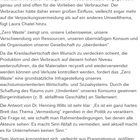
genau und sind offen für die Vorlieben der Verbraucher. Der
Verbraucher hätte daher einen großen Einfluss, vielleicht sogar mehr
auf die Verpackungsvermeidung als auf ein anderes Umweltthema,
fügt Laura Chatel hinzu.
„Zero Waste“ zwingt uns, unsere Lebensweise, unsere
Verschwendung von Ressourcen, unseren übermäßigen Konsum und
die Organisation unserer Gesellschaft zu „überdenken“.
Da die Kreislaufwirtschaft den Wunsch zu verdecken scheint, die
Produktion und den Verbrauch auf diesem hohen Niveau
weiterzuführen, da die Materialien recycelt und wiederverwendet
werden können und Verluste kontrolliert werden, fordert das „Zero
Waste“ eine grundsätzliche Infragestellung unseres
wachstumsorientierten Wirtschafts- und Sozialsystems. Durch die
Schaffung des Raums zum „Umdenken“ unseres Konsums gewinnen
Bürgerinitiativen (z. B. abfallfreie Geschäfte) an Stellenwert.
Die Antwort von Dr. Henning Wilts ist sehr klar: „Es ist ein ganz hartes
Brett das Thema „Vermeidung“ irgendwo in der Politik zu verankern.
Die Frage ist, wie schafft man Rahmenbedingungen, bei denen alle
Akteure sehen: Es macht Sinn Abfall zu vermeiden, weil aktuell macht
es für Unternehmen keinen Sinn.“
Sein Vortrag konzentriert sich, vielleicht aus Pragmatismus, größten