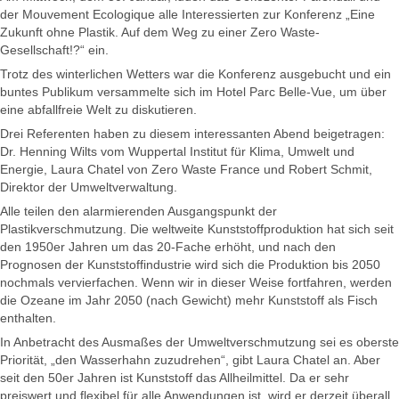
der Mouvement Ecologique alle Interessierten zur Konferenz „Eine
Zukunft ohne Plastik. Auf dem Weg zu einer Zero Waste-
Gesellschaft!?“ ein.
Trotz des winterlichen Wetters war die Konferenz ausgebucht und ein
buntes Publikum versammelte sich im Hotel Parc Belle-Vue, um über
eine abfallfreie Welt zu diskutieren.
Drei Referenten haben zu diesem interessanten Abend beigetragen:
Dr. Henning Wilts vom Wuppertal Institut für Klima, Umwelt und
Energie, Laura Chatel von Zero Waste France und Robert Schmit,
Direktor der Umweltverwaltung.
Alle teilen den alarmierenden Ausgangspunkt der
Plastikverschmutzung. Die weltweite Kunststoffproduktion hat sich seit
den 1950er Jahren um das 20-Fache erhöht, und nach den
Prognosen der Kunststoffindustrie wird sich die Produktion bis 2050
nochmals vervierfachen. Wenn wir in dieser Weise fortfahren, werden
die Ozeane im Jahr 2050 (nach Gewicht) mehr Kunststoff als Fisch
enthalten.
In Anbetracht des Ausmaßes der Umweltverschmutzung sei es oberste
Priorität, „den Wasserhahn zuzudrehen“, gibt Laura Chatel an. Aber
seit den 50er Jahren ist Kunststoff das Allheilmittel. Da er sehr
preiswert und flexibel für alle Anwendungen ist, wird er derzeit überall