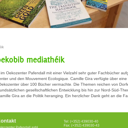
éik
oekobib mediathéik
im Oekozenter Pafendall mit einer Vielzahl sehr guter Fachbücher aufg
nter und den Mouvement Ecologique. Camille Gira verfügte über eine s
 Oekozenter über 100 Bücher vermachte. Die Themen reichen von Dorfe
grundsätzlichen gesellschaftlichen Entwicklung bis hin zur Nord-Süd-The
Camille Gira an die Politik heranging. Ein herzlicher Dank geht an die Fa
ontakt
Tel: (+352) 439030-40
Fax: (+352) 439030-43
ekozenter Pafendall asbl