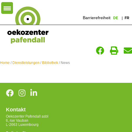
Barrierefreiheit
DE
FR
Home
/
Dienstleistungen
/
Bibliothek
/ News
Kontakt
Oekozenter Pafendall asbl
6, rue Vauban
L-2663 Luxembourg