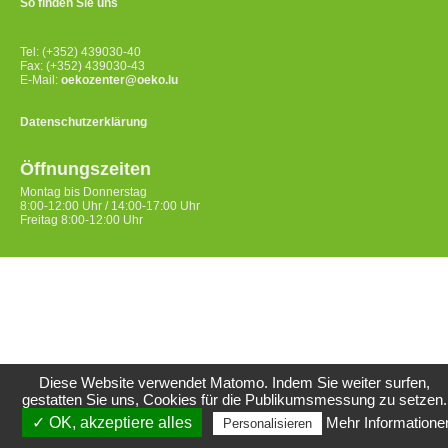
So finden Sie uns
Tel: (+352) 439030-40
Fax: (+352) 439030-43
E-Mail:
oekozenter@oeko.lu
Datenschutzerklärung
Öffnungszeiten
Montag bis Donnerstag
8:00-12:00 Uhr / 14:00-17:00 Uhr
Freitag 8:00-12:00 Uhr
Diese Website verwendet Matomo. Indem Sie weiter surfen,
gestatten Sie uns, Cookies für die Publikumsmessung zu setzen.
✓ OK, akzeptiere alles
Mehr Informatione
Personalisieren