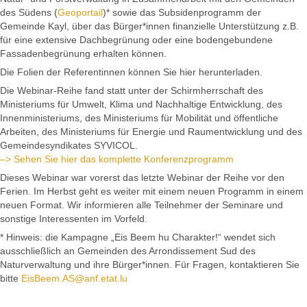
des Südens (
Geoportail
)* sowie das Subsidenprogramm der
Gemeinde Kayl, über das Bürger*innen finanzielle Unterstützung z.B.
für eine extensive Dachbegrünung oder eine bodengebundene
Fassadenbegrünung erhalten können.
Die Folien der Referentinnen können Sie hier herunterladen.
Die Webinar-Reihe fand statt unter der Schirmherrschaft des
Ministeriums für Umwelt, Klima und Nachhaltige Entwicklung, des
Innenministeriums, des Ministeriums für Mobilität und öffentliche
Arbeiten, des Ministeriums für Energie und Raumentwicklung und des
Gemeindesyndikates SYVICOL.
–> Sehen Sie hier das komplette Konferenzprogramm
Dieses Webinar war vorerst das letzte Webinar der Reihe vor den
Ferien. Im Herbst geht es weiter mit einem neuen Programm in einem
neuen Format. Wir informieren alle Teilnehmer der Seminare und
sonstige Interessenten im Vorfeld.
* Hinweis: die Kampagne „Eis Beem hu Charakter!“ wendet sich
ausschließlich an Gemeinden des Arrondissement Sud des
Naturverwaltung und ihre Bürger*innen. Für Fragen, kontaktieren Sie
bitte
EisBeem.AS@anf.etat.lu