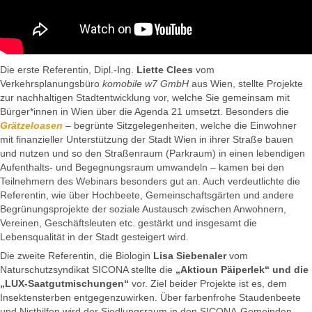
Die erste Referentin, Dipl.-Ing.
Liette Clees
vom
Verkehrsplanungsbüro
komobile w7 GmbH
aus Wien, stellte Projekte
zur nachhaltigen Stadtentwicklung vor, welche Sie gemeinsam mit
Bürger*innen in Wien über die Agenda 21 umsetzt. Besonders die
Grätzeloasen
– begrünte Sitzgelegenheiten, welche die Einwohner
mit finanzieller Unterstützung der Stadt Wien in ihrer Straße bauen
und nutzen und so den Straßenraum (Parkraum) in einen lebendigen
Aufenthalts- und Begegnungsraum umwandeln – kamen bei den
Teilnehmern des Webinars besonders gut an. Auch verdeutlichte die
Referentin, wie über Hochbeete, Gemeinschaftsgärten und andere
Begrünungsprojekte der soziale Austausch zwischen Anwohnern,
Vereinen, Geschäftsleuten etc. gestärkt und insgesamt die
Lebensqualität in der Stadt gesteigert wird.
Die zweite Referentin, die Biologin
Lisa Siebenaler
vom
Naturschutzsyndikat SICONA stellte die
„Aktioun Päiperlek“ und die
„LUX-Saatgutmischungen“
vor. Ziel beider Projekte ist es, dem
Insektensterben entgegenzuwirken. Über farbenfrohe Staudenbeete
und Nisthilfen wird der Siedlungsraum in den SICONA-Gemeinden