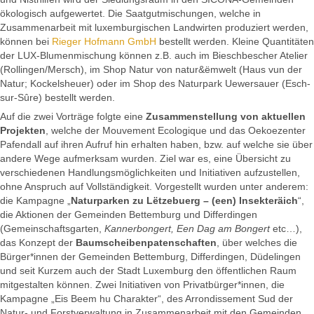
ökologisch aufgewertet. Die Saatgutmischungen, welche in
Zusammenarbeit mit luxemburgischen Landwirten produziert werden,
können bei
Rieger Hofmann GmbH
bestellt werden. Kleine Quantitäten
der LUX-Blumenmischung können z.B. auch im Bieschbescher Atelier
(Rollingen/Mersch), im Shop Natur von natur&ëmwelt (Haus vun der
Natur; Kockelsheuer) oder im Shop des Naturpark Uewersauer (Esch-
sur-Sûre) bestellt werden.
Auf die zwei Vorträge folgte eine
Zusammenstellung von aktuellen
Projekten
, welche der Mouvement Ecologique und das Oekoezenter
Pafendall auf ihren Aufruf hin erhalten haben, bzw. auf welche sie über
andere Wege aufmerksam wurden. Ziel war es, eine Übersicht zu
verschiedenen Handlungsmöglichkeiten und Initiativen aufzustellen,
ohne Anspruch auf Vollständigkeit. Vorgestellt wurden unter anderem:
die Kampagne „
Naturparken zu Lëtzebuerg – (een) Insekteräich
“,
die Aktionen der Gemeinden Bettemburg und Differdingen
(Gemeinschaftsgarten,
Kannerbongert, Een Dag am Bongert
etc…),
das Konzept der
Baumscheibenpatenschaften
, über welches die
Bürger*innen der Gemeinden Bettemburg, Differdingen, Düdelingen
und seit Kurzem auch der Stadt Luxemburg den öffentlichen Raum
mitgestalten können. Zwei Initiativen von Privatbürger*innen, die
Kampagne „Eis Beem hu Charakter“, des Arrondissement Sud der
Natur- und Forstverwaltung in Zusammenarbeit mit den Gemeinden